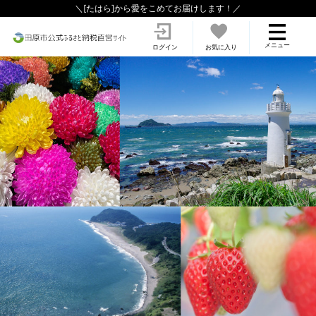
＼
[たはら]から愛をこめてお届けします
！／
メニュー
ログイン
お気に入り