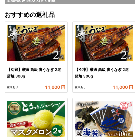
愛知県田原市
のふるさと納税
おすすめの返礼品
【冷蔵】厳選 高級 青うなぎ 2尾
【冷凍】厳選 高級 青うなぎ 2尾
蒲焼 300g
蒲焼 300g
11,000 円
11,000 円
在庫あり
在庫あり