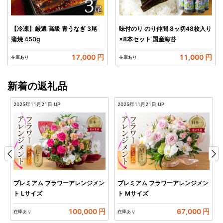
【冷凍】厳選 高級 青うなぎ 3尾
味付のり のり仲間 8ッ切48枚入り
蒲焼 450g
×8本セット 国産海苔
17,000 円
11,000 円
在庫あり
在庫あり
新着の返礼品
2025年11月21日
UP
2025年11月21日
UP
プレミアム フラワーアレンジメン
プレミアム フラワーアレンジメン
ト Lサイズ
ト Mサイズ
円
100,000 円
67,000 円
在庫あり
在庫あり