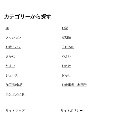
カテゴリーから探す
肉
お花
クッション
定期便
お米・パン
くだもの
さかな
やさい
たまご
おさけ
ジュース
おかし
加工品(食品)
お食事券・利用券
ハンドメイド
サイトマップ
サイトポリシー