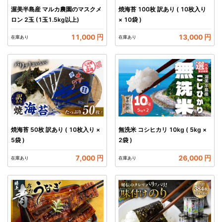
渥美半島産 マルカ農園のマスクメ
焼海苔 100枚 訳あり ( 10枚入り
ロン 2玉 (1玉1.5kg以上)
× 10袋 )
11,000 円
13,000 円
在庫あり
在庫あり
焼海苔 50枚 訳あり ( 10枚入り ×
無洗米 コシヒカリ 10kg ( 5kg ×
5袋 )
2袋 )
7,000 円
26,000 円
在庫あり
在庫あり